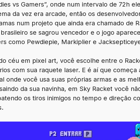
ies vs Gamers”, onde num intervalo de 72h el
tema da vez era arcade, então os desenvolvedo
peramas num projeto que ainda era chamado de
o brasileiro se sagrou vencedor e o jogo apare
rs como Pewdiepie, Markiplier e Jacksepticeye
o céu em pixel art, você escolhe entre o Rack
ios com sua raquete laser. E é aí que começa a
l onde você usa suas próprias armas e as me
 saindo da sua navinha, em Sky Racket você não
atendo os tiros inimigos no tempo e direção co
s.