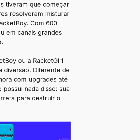
es tiveram que começar
res resolveram misturar
 RacketBoy. Com 600
ceu em canais grandes
.
etBoy ou a RacketGirl
 diversão. Diferente de
lhora com upgrades até
 possui nada disso: sua
rreta para destruir o