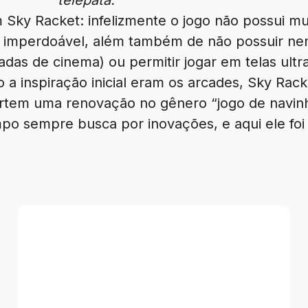
telepata.
Sky Racket: infelizmente o jogo não possui mul
 o imperdoável, além também de não possuir n
adas de cinema) ou permitir jogar em telas ultr
 a inspiração inicial eram os arcades, Sky Rac
rtem uma renovação no gênero “jogo de navinha
 sempre busca por inovações, e aqui ele foi b
Review
–
Beast
of
Reincarnation