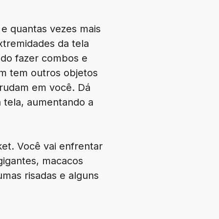
o e quantas vezes mais
xtremidades da tela
ando fazer combos e
ém tem outros objetos
 grudam em você. Dá
a tela, aumentando a
et. Você vai enfrentar
 gigantes, macacos
umas risadas e alguns