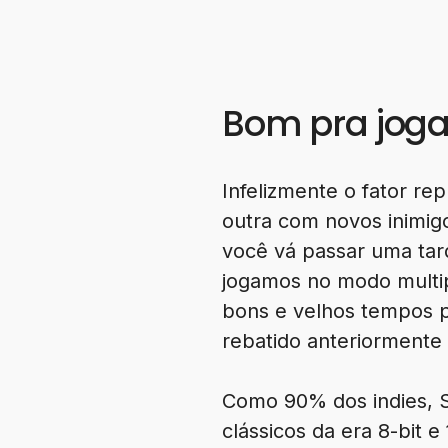
Bom pra jogar
Infelizmente o fator re
outra com novos inimig
você vá passar uma tar
jogamos no modo multip
bons e velhos tempos pr
rebatido anteriormente 
Como 90% dos indies, S
clássicos da era 8-bit e