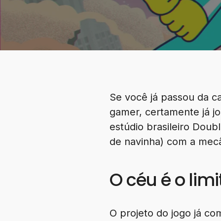
Se você já passou da c
gamer, certamente já jo
estúdio brasileiro Doub
de navinha) com a mecâ
O céu é o limi
O projeto do jogo já 