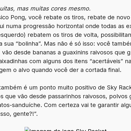
muitas, mas muitas cores mesmo.
ássico Pong, você rebate os tiros, rebate de nov
ui numa progressão horizontal onde todas as e
querdo) rebatem os tiros de volta, possibilit
a sua “bolinha”. Mas não é só isso: você tamb
ue vão desde bananas a guaxinins raivosos que
aixadinhas com alguns dos itens “acertáveis” n
gem o alvo quando você der a cortada final.
 também é um ponto muito positivo de Sky Rack
os que vão desde passarinhos raivosos, polvos
tos-sanduíche. Com certeza vai te garantir alg
sso, gente?!”.