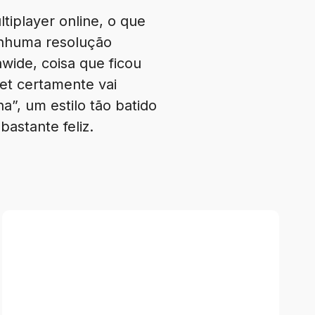
tiplayer online, o que
enhuma resolução
awide, coisa que ficou
ket certamente vai
”, um estilo tão batido
astante feliz.
Review
–
Splatoon
Raiders