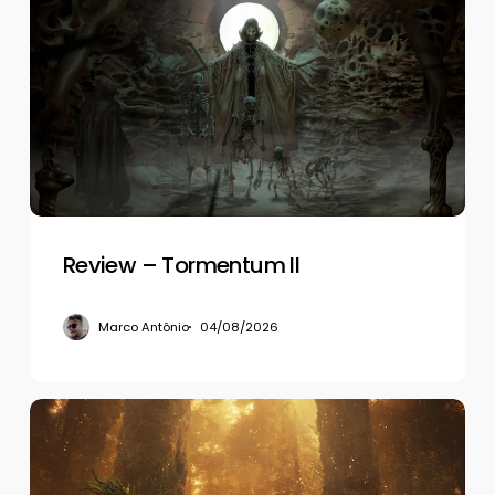
–
Tormentum
II
Review – Tormentum II
Marco Antônio
04/08/2026
Review
–
Beast
of