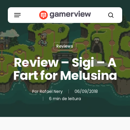
Skip
to
Menu
main
search
content
Reviews
Review – Sigi – A
Fart for Melusina
Por
Rafael Nery
06/09/2018
6 min de leitura