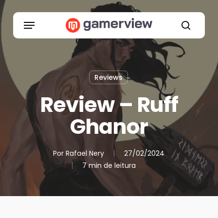
Skip
to
Menu
main
search
content
Reviews
Review – Ruff
Ghanor
Por
Rafael Nery
27/02/2024
7 min de leitura