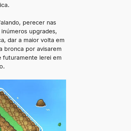
ica.
falando, perecer nas
ar inúmeros upgrades,
a, dar a maior volta em
a bronca por avisarem
e futuramente lerei em
o.