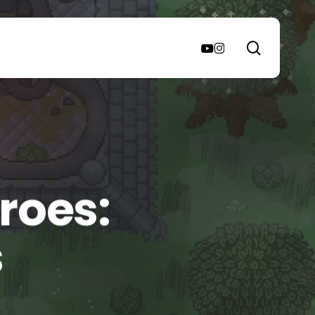
search
youtube
instagram
roes:
s