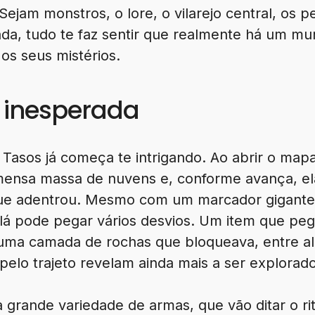
 Sejam monstros, o lore, o vilarejo central, os
ada, tudo te faz sentir que realmente há um m
os seus mistérios.
 inesperada
 Tasos já começa te intrigando. Ao abrir o map
ensa massa de nuvens e, conforme avança, ela
 que adentrou. Mesmo com um marcador gigant
té lá pode pegar vários desvios. Um item que p
ói uma camada de rochas que bloqueava, entre a
pelo trajeto revelam ainda mais a ser explorado
a grande variedade de armas, que vão ditar o r