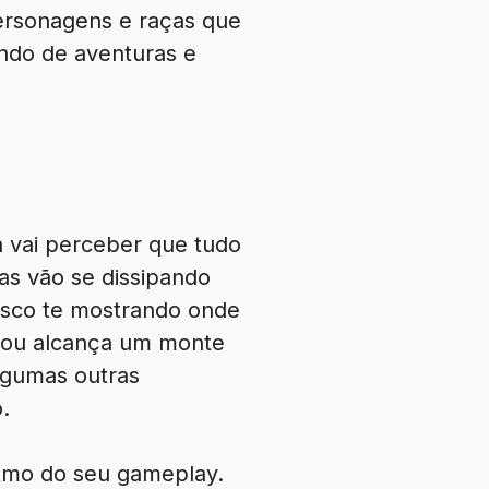
 personagens e raças que
undo de aventuras e
a vai perceber que tudo
s vão se dissipando
esco te mostrando onde
egou alcança um monte
lgumas outras
.
itmo do seu gameplay.