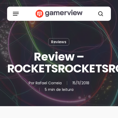
Skip
to
Menu
main
search
content
Reviews
Review –
ROCKETSROCKETSR
Por
Rafael Correia
15/11/2018
5 min de leitura