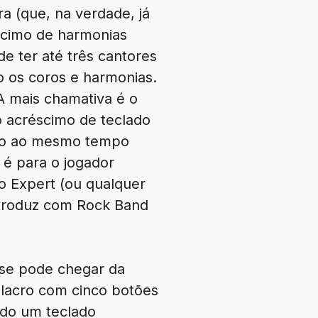
a (que, na verdade, já
scimo de harmonias
de ter até três cantores
 os coros e harmonias.
A mais chamativa é o
 acréscimo de teclado
ndo ao mesmo tempo
e é para o jogador
o Expert (ou qualquer
ntroduz com Rock Band
se pode chegar da
lacro com cinco botões
ido um teclado