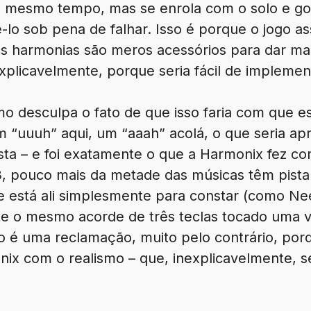
o mesmo tempo, mas se enrola com o solo e go
ê-lo sob pena de falhar. Isso é porque o jogo
 as harmonias são meros acessórios para dar mai
explicavelmente, porque seria fácil de implemen
o desculpa o fato de que isso faria com que e
 “uuuh” aqui, um “aaah” acolá, o que seria ap
ista – e foi exatamente o que a Harmonix fez c
3, pouco mais da metade das músicas têm pista
e está ali simplesmente para constar (como N
nte o mesmo acorde de três teclas tocado uma v
o é uma reclamação, muito pelo contrário, por
x com o realismo – que, inexplicavelmente, s