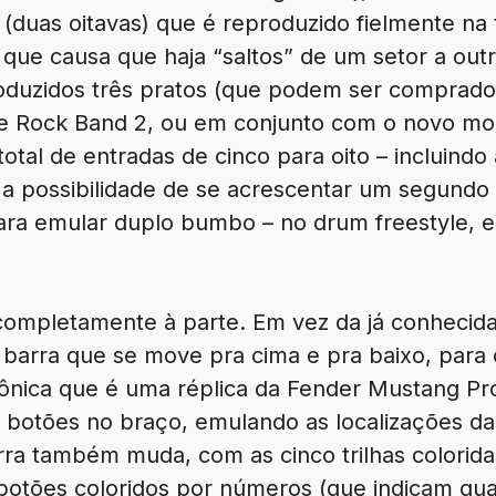
 (duas oitavas) que é reproduzido fielmente na 
que causa que haja “saltos” de um setor a outr
troduzidos três pratos (que podem ser comprad
 de Rock Band 2, ou em conjunto com o novo mod
al de entradas de cinco para oito – incluindo a
 possibilidade de se acrescentar um segundo 
ara emular duplo bumbo – no drum freestyle, e
 completamente à parte. Em vez da já conhecida
 barra que se move pra cima e pra baixo, par
trônica que é uma réplica da Fender Mustang Pr
 botões no braço, emulando as localizações da
tarra também muda, com as cinco trilhas colorid
 botões coloridos por números (que indicam qua