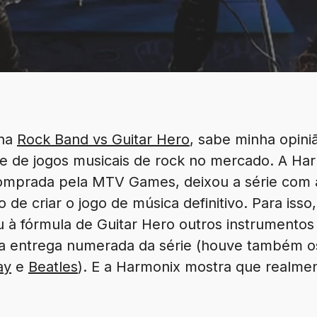
una
Rock Band vs Guitar Hero
, sabe minha opini
e de jogos musicais de rock no mercado. A Harm
omprada pela MTV Games, deixou a série com a A
de criar o jogo de música definitivo. Para isso,
à fórmula de Guitar Hero outros instrumentos (
ra entrega numerada da série (houve também o
ay
e
Beatles
). E a Harmonix mostra que realmen