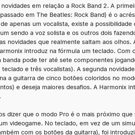
 novidades em relação a Rock Band 2. A primeir
 passado em The Beatles: Rock Band) é o acré
 de apenas um vocalista, existe a possibilidade 
 sendo a voz solista e os outros dois fazendo
uas novidades que realmente saltam aos olhos. 
rmonix introduz na fórmula um teclado. Com o
a banda pode ter até sete componentes joga
a, teclado e três vocalistas). A segunda novidad
na a guitarra de cinco botões coloridos no mod
ntos) e deseja maiores desafios. A Harmonix i
.
s dizer que o modo Pro é o mais próximo que 
um videogame. No teclado, em vez de um simu
ambém com os botões da guitarra), foi introduz