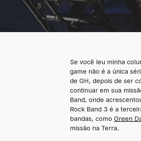
Se você leu minha col
game não é a única séri
de GH, depois de ser c
continuar em sua missão 
Band, onde acrescentou 
Rock Band 3 é a tercei
bandas, como
Green D
missão na Terra.