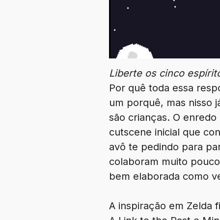
Liberte os cinco espíri
Por quê toda essa resp
um porquê, mas nisso já
são crianças. O enred
cutscene inicial que co
avô te pedindo para par
colaboram muito pouco c
bem elaborada como ve
A inspiração em Zelda f