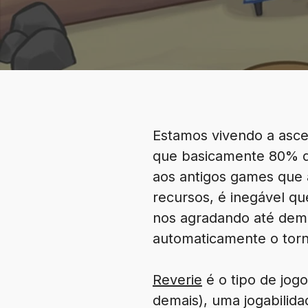
Estamos vivendo a asce
que basicamente 80% do
aos antigos games que 
recursos, é inegável q
nos agradando até demai
automaticamente o torn
Reverie
é o tipo de jog
demais), uma jogabilida