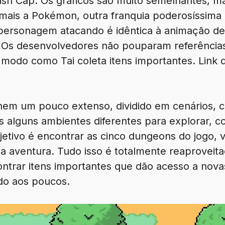
nish Cap. Os gráficos são muito semelhantes, ma
ais a Pokémon, outra franquia poderosíssima 
ersonagem atacando é idêntica à animação de
Os desenvolvedores não pouparam referências
o modo como Tai coleta itens importantes. Link 
nem um pouco extenso, dividido em cenários, 
alguns ambientes diferentes para explorar, co
jetivo é encontrar as cinco dungeons do jogo,
a aventura. Tudo isso é totalmente reaproveit
ontrar itens importantes que dão acesso a nov
udo aos poucos.