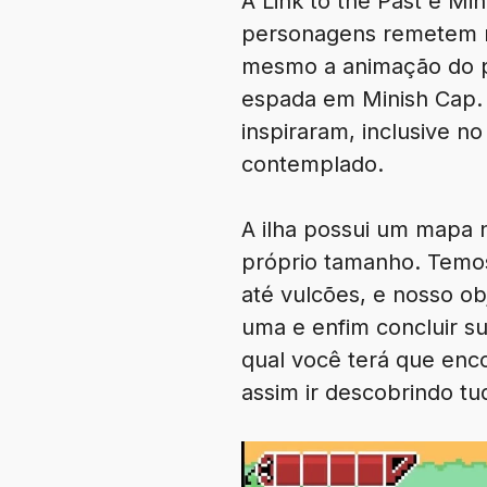
A Link to the Past e Mi
personagens remetem m
mesmo a animação do p
espada em Minish Cap. 
inspiraram, inclusive n
contemplado.
A ilha possui um mapa 
próprio tamanho. Temos 
até vulcões, e nosso ob
uma e enfim concluir su
qual você terá que enc
assim ir descobrindo t