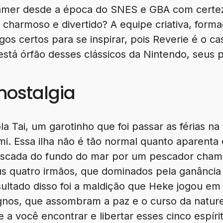
mer desde a época do SNES e GBA com certeza 
 charmoso e divertido? A equipe criativa, form
gos certos para se inspirar, pois Reverie é o 
está órfão desses clássicos da Nintendo, seus
nostalgia
a Tai, um garotinho que foi passar as férias n
i. Essa ilha não é tão normal quanto aparenta
pescada do fundo do mar por um pescador ch
us quatro irmãos, que dominados pela ganância
esultado disso foi a maldição que Heke jogou em
gnos, que assombram a paz e o curso da nature
e a você encontrar e libertar esses cinco espíri