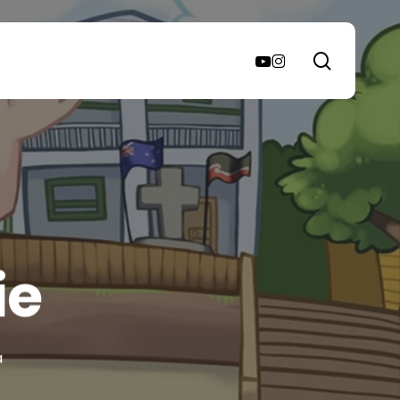
search
youtube
instagram
ie
a