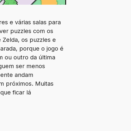
s e várias salas para
lver puzzles com os
Zelda, os puzzles e
arada, porque o jogo é
um ou outro da última
eguem ser menos
smente andam
em próximos. Muitas
que ficar lá