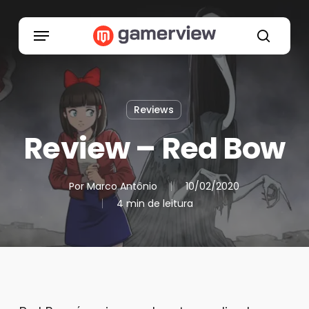
Skip
to
Menu
main
search
content
Reviews
Review – Red Bow
Por
Marco Antônio
10/02/2020
4 min de leitura