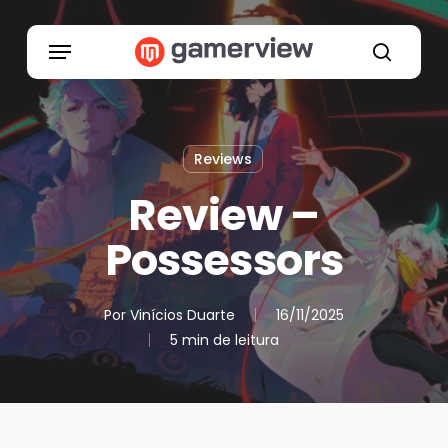
Skip
to
Menu
main
search
content
Reviews
Review –
Possessors
Por
Vinícios Duarte
16/11/2025
5 min de leitura