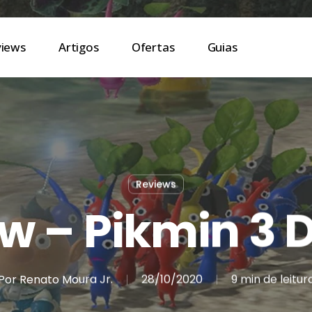
views
Artigos
Ofertas
Guias
Reviews
w – Pikmin 3 
Por
Renato Moura Jr.
28/10/2020
9 min de leitur