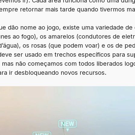
devemos ir). Cada área funciona como uma du
empre retornar mais tarde quando tivermos mai
ue dão nome ao jogo, existe uma variedade de 
es ao fogo), os amarelos (condutores de eletri
água), os rosas (que podem voar) e os de pedr
 deve ser usado em trechos específicos para su
, mas não começamos com todos liberados logo
ara ir desbloqueando novos recursos.