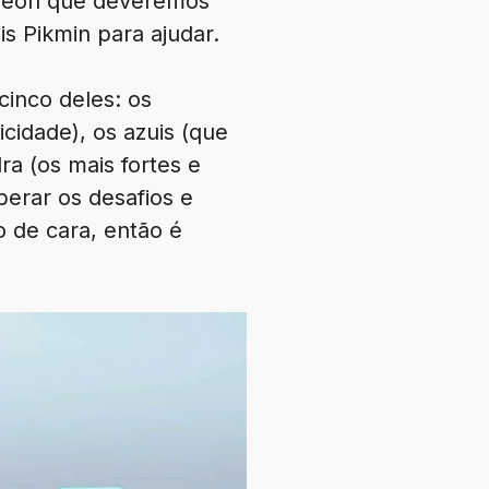
ngeon que deveremos
s Pikmin para ajudar.
cinco deles: os
cidade), os azuis (que
a (os mais fortes e
perar os desafios e
 de cara, então é