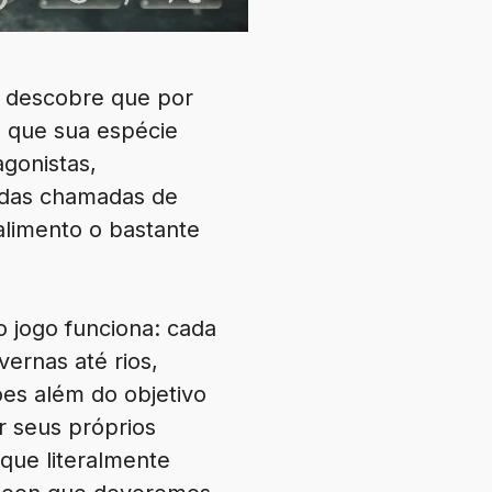
h descobre que por
o que sua espécie
gonistas,
çadas chamadas de
alimento o bastante
 jogo funciona: cada
ernas até rios,
ões além do objetivo
r seus próprios
 que literalmente