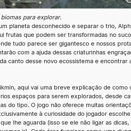
 biomas para explorar.
um planeta desconhecido e separar o trio, Alp
sui frutas que podem ser transformadas no suc
nde tudo parece ser gigantesco e nossos prota
ntarão com a ajuda dessas criaturinhas engra
ada canto desse novo ecossistema e encontrar 
kmin, aqui vai uma breve explicação de como o
ários espaços para serem explorados, desde cav
isas do tipo. O jogo não oferece muitas orientaç
xclusivamente à curiosidade do jogador escolhe
que lhe aguarda (isso se ele não ligar as dicas,