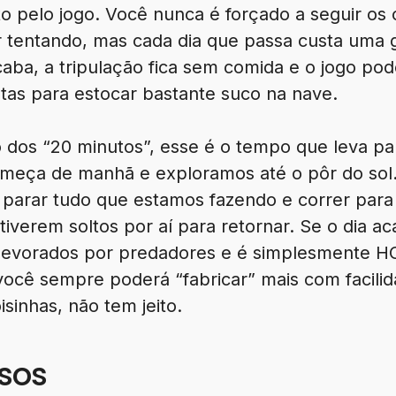
to pelo jogo. Você nunca é forçado a seguir os 
r tentando, mas cada dia que passa custa uma 
caba, a tripulação fica sem comida e o jogo po
utas para estocar bastante suco na nave.
 dos “20 minutos”, esse é o tempo que leva pa
meça de manhã e exploramos até o pôr do sol.
arar tudo que estamos fazendo e correr para 
tiverem soltos por aí para retornar. Se o dia a
 devorados por predadores e é simplesmente H
você sempre poderá “fabricar” mais com facili
sinhas, não tem jeito.
osos