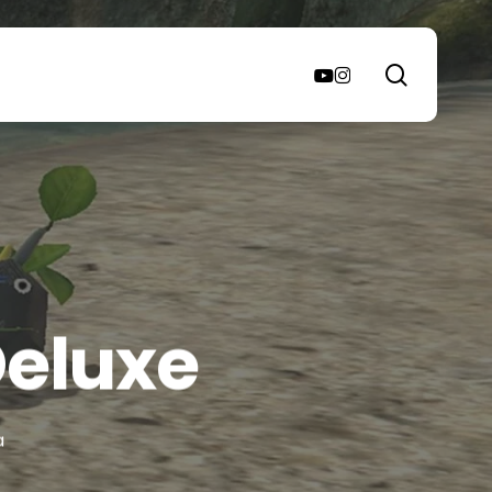
search
youtube
instagram
Deluxe
a