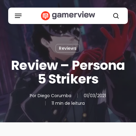
Skip
to
Menu
main
search
content
Reviews
Review – Persona
5 Strikers
Por
Diego Corumba
01/03/2021
11 min de leitura