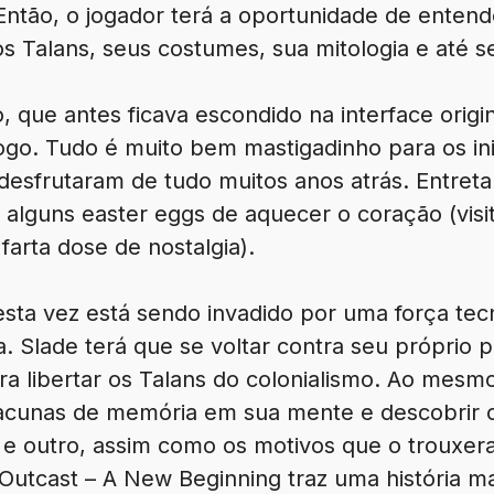
Então, o jogador terá a oportunidade de enten
s Talans, seus costumes, sua mitologia e até s
o, que antes ficava escondido na interface origi
ogo. Tudo é muito bem mastigadinho para os ini
esfrutaram de tudo muitos anos atrás. Entreta
 alguns easter eggs de aquecer o coração (visi
arta dose de nostalgia).
ta vez está sendo invadido por uma força tec
. Slade terá que se voltar contra seu próprio p
ra libertar os Talans do colonialismo. Ao mesm
 lacunas de memória em sua mente e descobrir o
e outro, assim como os motivos que o trouxer
utcast – A New Beginning traz uma história mai