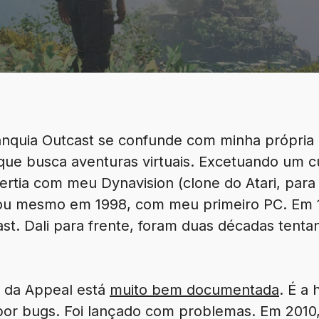
ranquia Outcast se confunde com minha própria 
 que busca aventuras virtuais. Excetuando um c
ertia com meu Dynavision (clone do Atari, para
çou mesmo em 1998, com meu primeiro PC. Em 1
t. Dali para frente, foram duas décadas tenta
a da Appeal está
muito bem documentada
. É a 
por bugs. Foi lançado com problemas. Em 2010,