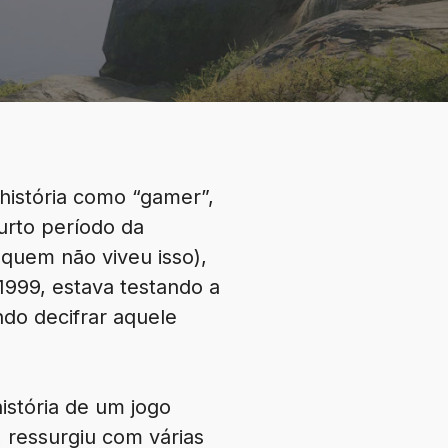
história como “gamer”,
urto período da
 quem não viveu isso),
999, estava testando a
ndo decifrar aquele
história de um jogo
 ressurgiu com várias