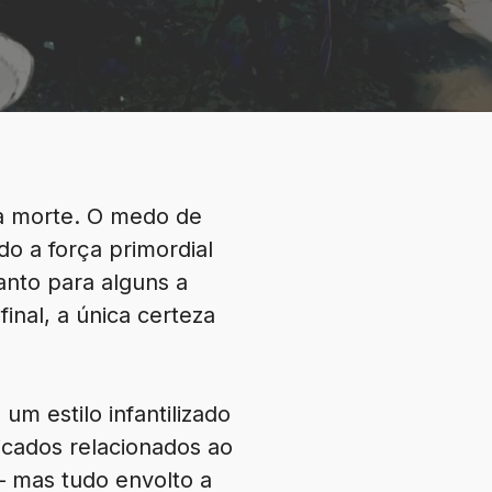
à morte. O medo de
do a força primordial
anto para alguns a
nal, a única certeza
m estilo infantilizado
icados relacionados ao
– mas tudo envolto a