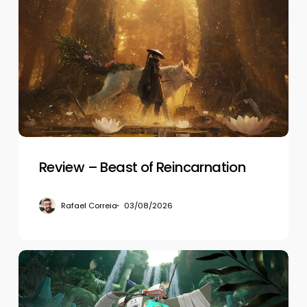
–
Beast
of
Reincarnation
Review – Beast of Reincarnation
Rafael Correia
03/08/2026
Review
–
Splatoon