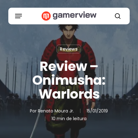
Skip
to
Menu
main
search
content
Reviews
Review –
Onimusha:
Warlords
Por
Renato Moura Jr.
15/01/2019
10 min de leitura