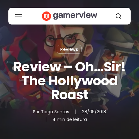
Skip
to
Menu
main
search
content
Reviews
Review – Oh…Sir!
The Hollywood
Roast
Por
Tiago Santos
28/05/2018
4 min de leitura