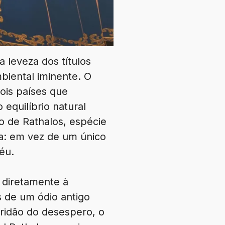
 leveza dos títulos
biental iminente. O
dois países que
quilíbrio natural
o de Rathalos, espécie
ia: em vez de um único
éu.
 diretamente à
s de um ódio antigo
ridão do desespero, o