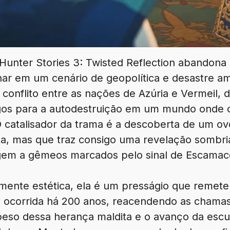
Hunter Stories 3: Twisted Reflection abandona a
har em um cenário de geopolítica e desastre am
 conflito entre as nações de Azúria e Vermeil, 
os para a autodestruição em um mundo onde o e
O catalisador da trama é a descoberta de um ov
nta, mas que traz consigo uma revelação sombr
igem a gêmeos marcados pelo sinal de Escamac
ente estética, ela é um presságio que remete
il ocorrida há 200 anos, reacendendo as chama
peso dessa herança maldita e o avanço da escu