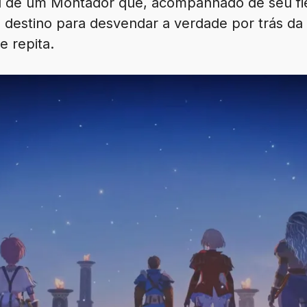
 de um Montador que, acompanhado de seu fiel
o destino para desvendar a verdade por trás da
e repita.