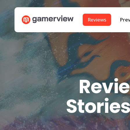
Skip
to
Reviews
Pre
main
content
Revie
Stories