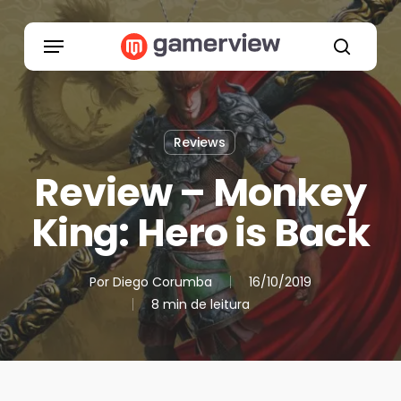
Skip
to
Menu
main
search
content
Reviews
Review – Monkey
King: Hero is Back
Por
Diego Corumba
16/10/2019
8 min de leitura