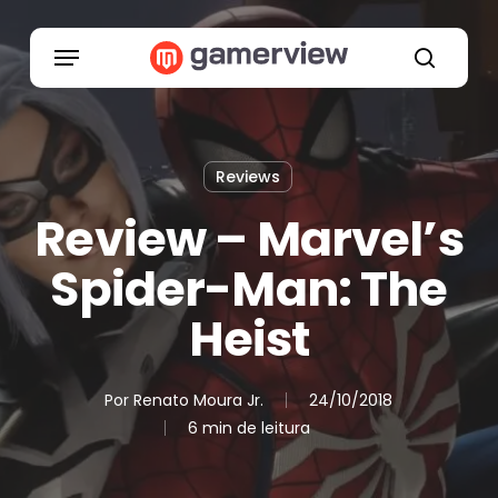
Skip
to
Menu
main
search
content
Reviews
Review – Marvel’s
Spider-Man: The
Heist
Por
Renato Moura Jr.
24/10/2018
6 min de leitura