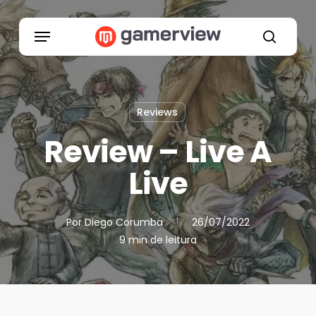
Skip
to
Menu
main
search
content
Reviews
Review – Live A
Live
Por
Diego Corumba
26/07/2022
9 min de leitura