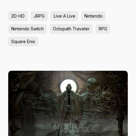
2D-HD
JRPG
Live A Live
Nintendo
Nintendo Switch
Octopath Traveler
RPG
Square Enix
Review
–
Tormentum
II