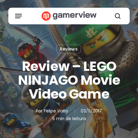
Skip
to
Menu
main
search
content
Reviews
Review – LEGO
NINJAGO Movie
Video Game
Por
Felipe Vairo
03/11/2017
5 min de leitura