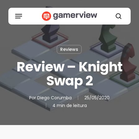
Skip
to
Menu
main
search
content
Reviews
Review – Knight
Swap 2
Por
Diego Corumba
25/05/2020
4 min de leitura