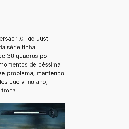
ersão 1.01 de Just
a série tinha
 de 30 quadros por
s momentos de péssima
sse problema, mantendo
os que vi no ano,
troca.