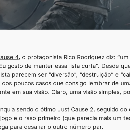
Cause 4
, o protagonista Rico Rodriguez diz: “um
 Eu gosto de manter essa lista curta”. Desde q
lista parecem ser “diversão”, “destruição” e “ca
m dos poucos casos que consigo lembrar de u
nte em sua visão. Claro, uma visão simples, por
anquia sendo o ótimo Just Cause 2, seguido d
jogo e o raso primeiro (que parecia mais um te
ga para desafiar o outro número par.