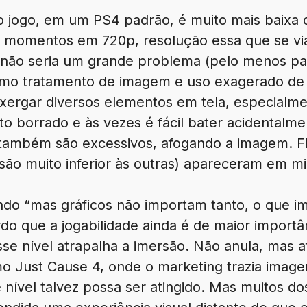
o jogo, em um PS4 padrão, é muito mais baixa 
 momentos em 720p, resolução essa que se via
 não seria um grande problema (pelo menos par
mo tratamento de imagem e uso exagerado de
enxergar diversos elementos em tela, especialme
to borrado e às vezes é fácil bater acidentalm
s também são excessivos, afogando a imagem. F
são muito inferior às outras) apareceram em m
do “mas gráficos não importam tanto, o que 
rdo que a jogabilidade ainda é de maior import
se nível atrapalha a imersão. Não anula, mas 
o Just Cause 4, onde o marketing trazia image
 nível talvez possa ser atingido. Mas muitos d