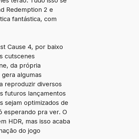
les terão. Tudo isso se
ad Redemption 2 e
ica fantástica, com
st Cause 4, por baixo
as cutscenes
ne, da própria
e gera algumas
 reproduzir diversos
ais futuros lançamentos
os sejam optimizados de
ó esperando pra ver. O
sem HDR, mas isso acaba
inação do jogo