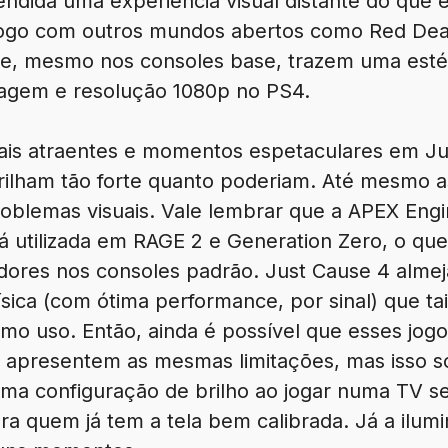
endida uma experiência visual distante do que e
jogo com outros mundos abertos como Red De
e, mesmo nos consoles base, trazem uma estét
magem e resolução 1080p no PS4.
ais atraentes e momentos espetaculares em Ju
brilham tão forte quanto poderiam. Até mesmo 
oblemas visuais. Vale lembrar que a APEX Engi
 utilizada em RAGE 2 e Generation Zero, o qu
ores nos consoles padrão. Just Cause 4 almeja
ísica (com ótima performance, por sinal) que t
mo uso. Então, ainda é possível que esses jog
o apresentem as mesmas limitações, mas isso s
ma configuração de brilho ao jogar numa TV 
a quem já tem a tela bem calibrada. Já a ilum