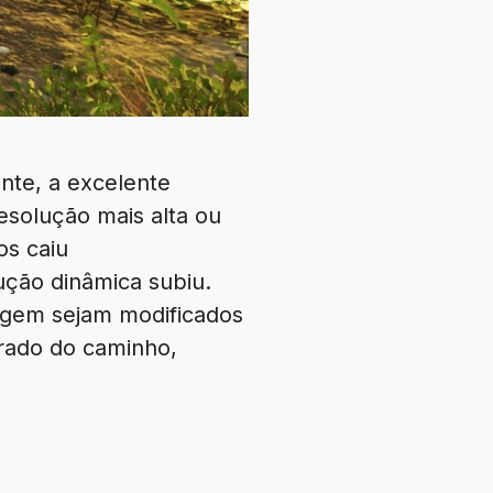
nte, a excelente
esolução mais alta ou
os caiu
ução dinâmica subiu.
agem sejam modificados
irado do caminho,