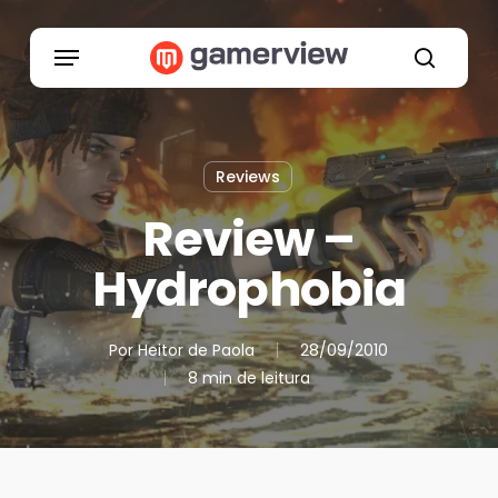
Skip
to
Menu
main
search
content
Reviews
Review –
Hydrophobia
Por
Heitor de Paola
28/09/2010
8 min de leitura