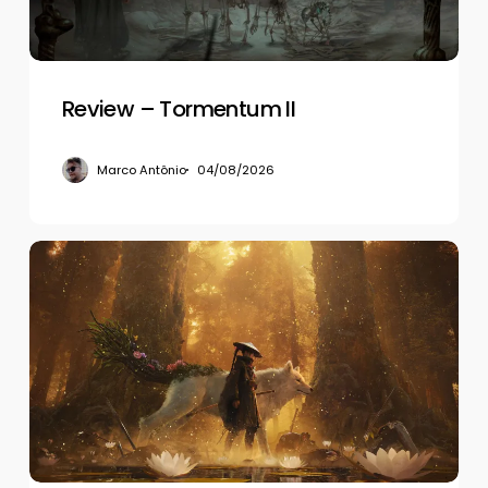
Review – Tormentum II
Marco Antônio
04/08/2026
Review
–
Beast
of
Reincarnation