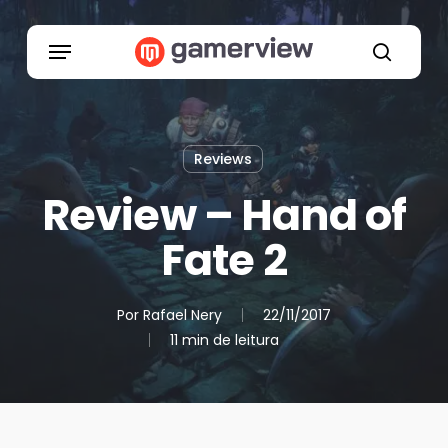
Skip
to
Menu
main
search
content
Reviews
Review – Hand of
Fate 2
Por
Rafael Nery
22/11/2017
11 min de leitura