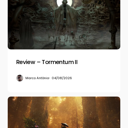
Tormentum
II
Review – Tormentum II
Marco Antônio
04/08/2026
Review
–
Beast
of