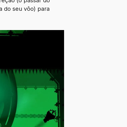
eção (o passar do
a do seu vôo) para