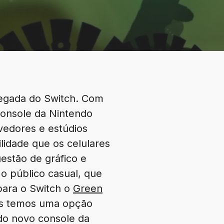
hegada do Switch. Com
 console da Nintendo
edores e estúdios
idade que os celulares
stão de gráfico e
 o público casual, que
para o Switch o
Green
nós temos uma opção
 do novo console da