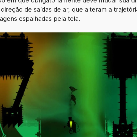
o em que obrigatoriamente deve mudar sua dir
reção de saídas de ar, que alteram a trajetóri
agens espalhadas pela tela.