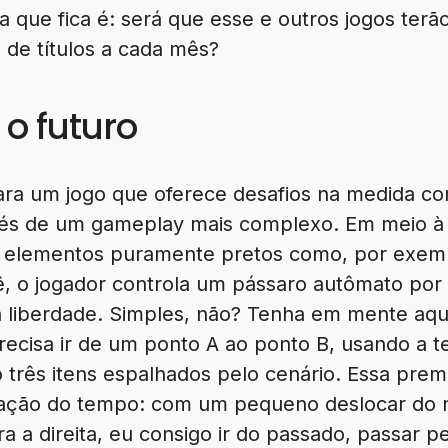
a que fica é: será que esse e outros jogos ter
 de títulos a cada mês?
 o futuro
ara um jogo que oferece desafios na medida c
nvés de um gameplay mais complexo. Em meio 
e elementos puramente pretos como, por exemp
ê, o jogador controla um pássaro autômato por 
liberdade. Simples, não? Tenha em mente aquel
ecisa ir de um ponto A ao ponto B, usando a t
o três itens espalhados pelo cenário. Essa prem
lação do tempo: com um pequeno deslocar do 
a a direita, eu consigo ir do passado, passar p