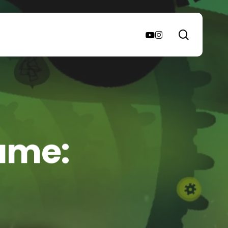
search
youtube
instagram
ame: