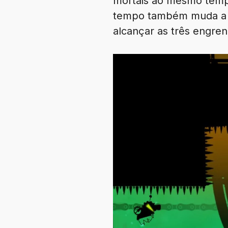
mortais ao mesmo temp
tempo também muda a di
alcançar as três engren