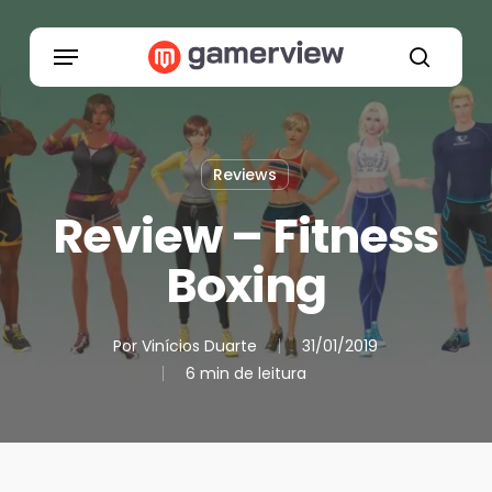
Skip
to
Menu
main
search
content
Reviews
Review – Fitness
Boxing
Por
Vinícios Duarte
31/01/2019
6 min de leitura