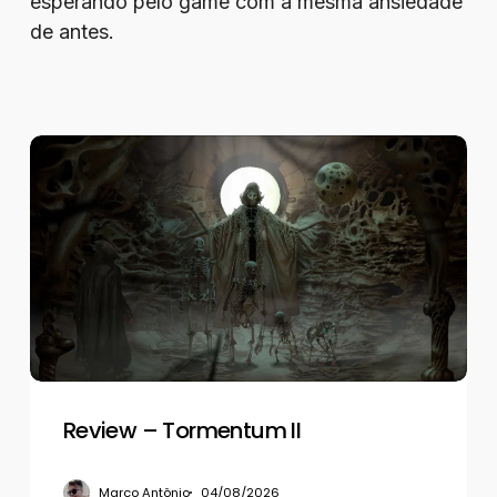
esperando pelo game com a mesma ansiedade
de antes.
Review
–
Tormentum
II
Review – Tormentum II
Marco Antônio
04/08/2026