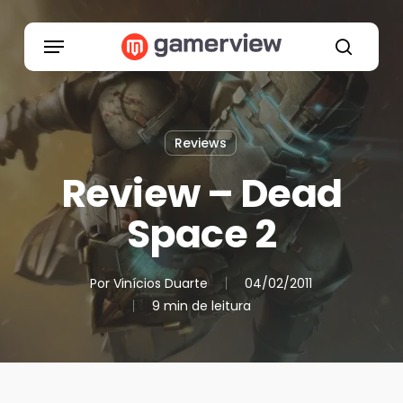
Skip
to
Menu
main
search
content
Reviews
Review – Dead
Space 2
Por
Vinícios Duarte
04/02/2011
9 min de leitura