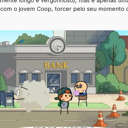
velmente longo e vergonhoso), mas é apenas u
r com o jovem Coop, torcer pelo seu momento d