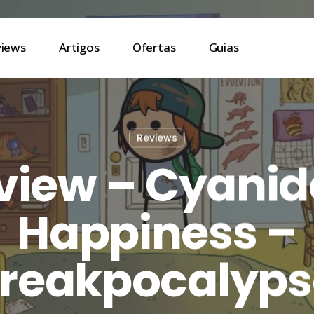
views
Artigos
Ofertas
Guias
Reviews
view – Cyanid
Happiness –
Freakpocalyps