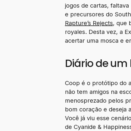
jogos de cartas, faltav
e precursores do South 
Rapture’s Rejects
, que 
royales. Desta vez, a 
acertar uma mosca e e
Diário de um
Coop é o protótipo do 
não tem amigos na escol
menosprezado pelos pro
bom coração e deseja a
Você já viu esse cenár
de Cyanide & Happines