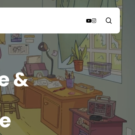
search
youtube
instagram
e &
e