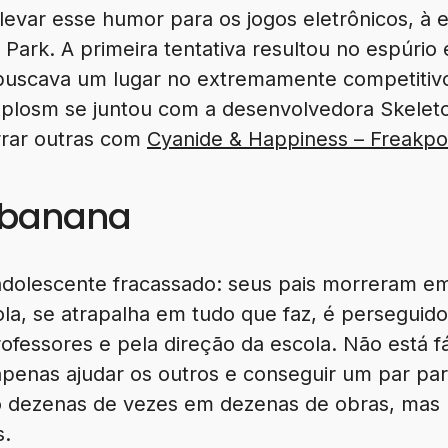
a levar esse humor para os jogos eletrônicos, 
Park. A primeira tentativa resultou no espúrio
buscava um lugar no extremamente competitiv
Explosm se juntou com a desenvolvedora Skelet
rrar outras com
Cyanide & Happiness – Freakp
 banana
adolescente fracassado: seus pais morreram em
a, se atrapalha em tudo que faz, é perseguido 
fessores e pela direção da escola. Não está f
penas ajudar os outros e conseguir um par para
io dezenas de vezes em dezenas de obras, mas
s.