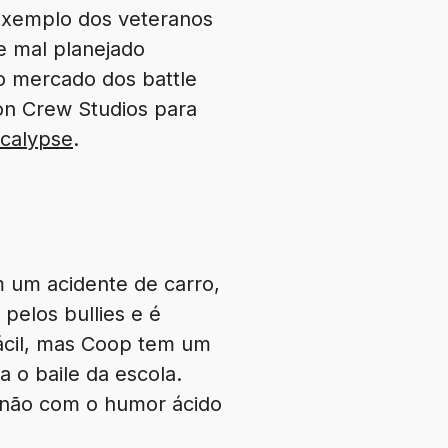
à exemplo dos veteranos
 e mal planejado
o mercado dos battle
on Crew Studios para
ocalypse
.
 um acidente de carro,
pelos bullies e é
ácil, mas Coop tem um
 o baile da escola.
 não com o humor ácido