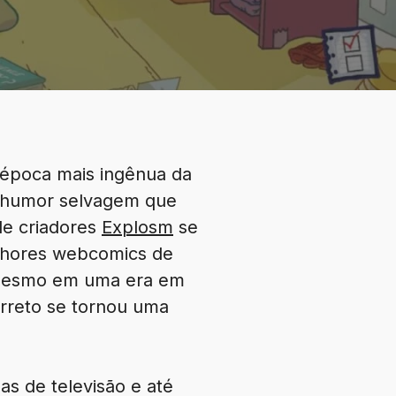
época mais ingênua da
m humor selvagem que
de criadores
Explosm
se
elhores webcomics de
 mesmo em uma era em
rreto se tornou uma
s de televisão e até