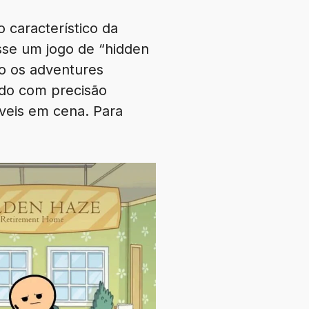
 característico da
sse um jogo de “hidden
o os adventures
ado com precisão
áveis em cena. Para