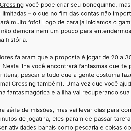
 Crossing
você pode criar seu bonequinho, mas
limitadas – o que no fim das contas não import
rá muito fofo! Logo de cara já iniciamos o ga
 não demora nem um pouco para entendermos o
 história.
res falaram que a proposta é jogar de 20 a 30 
 Nesta ilha você encontrará fantasmas que te
 itens, pescar e tudo que a gente costuma fa
al Crossing também). Uma vez que você ajudá
a fantasmagórica e a ilha vai recuperando sua 
a série de missões, mas vai levar dias para co
utos de jogatina, eles param de passar tarefa
ser atividades banais como pescaria e coisas do