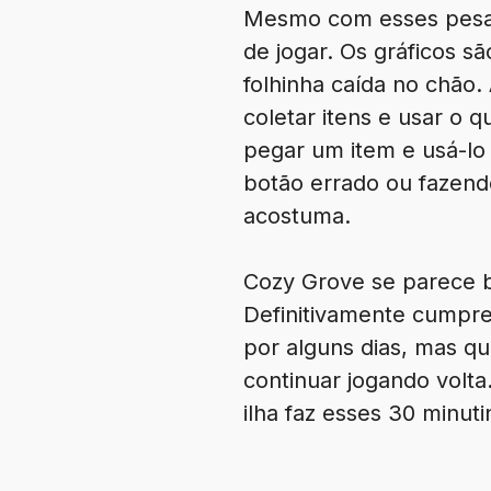
Mesmo com esses pesare
de jogar. Os gráficos s
folhinha caída no chão
coletar itens e usar o q
pegar um item e usá-lo
botão errado ou fazend
acostuma.
Cozy Grove se parece b
Definitivamente cumpr
por alguns dias, mas q
continuar jogando volt
ilha faz esses 30 minut