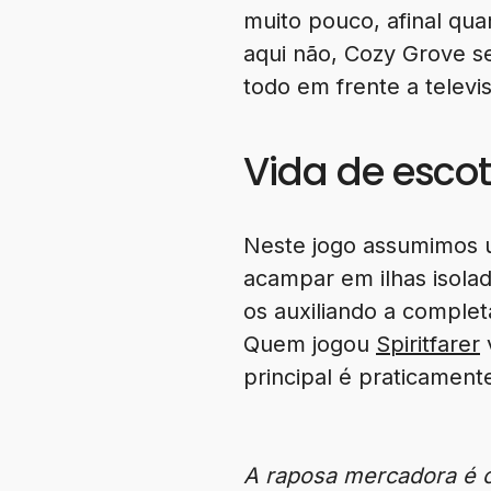
muito pouco, afinal qu
aqui não, Cozy Grove s
todo em frente a telev
Vida de escot
Neste jogo assumimos u
acampar em ilhas isola
os auxiliando a comple
Quem jogou
Spiritfarer
v
principal é praticamen
A raposa mercadora é o