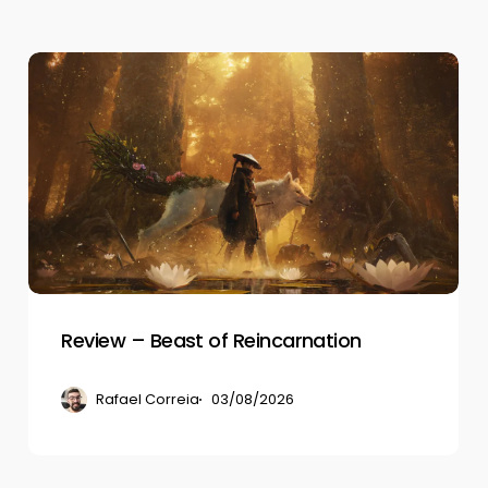
Review
–
Beast
of
Reincarnation
Review – Beast of Reincarnation
Rafael Correia
03/08/2026