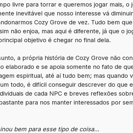
po livre para torrar e queremos jogar mais, o 
mente inevitável que nosso interesse vá diminu
andonarmos Cozy Grove de vez. Tudo bem que A
im não enjoa, mas aqui é diferente, já que o jo
principal objetivo é chegar no final dela.
unto, a própria história de Cozy Grove não co
ito elaborado e se apoia somente no fato de q
gem espiritual, até aí tudo bem; mas quando v
m todo, é difícil conseguir descrever do que e
 individuais de cada NPC e breves reflexões sobr
 bastante para nos manter interessados por sem
inou bem para esse tipo de coisa…