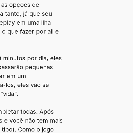
 as opções de
a tanto, já que seu
meplay em uma ilha
 que fazer por ali e
minutos por dia, eles
 passarão pequenas
zer em um
-los, eles vão se
“vida”.
mpletar todas. Após
s e você não tem mais
 tipo). Como o jogo