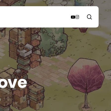
search
youtube
instagram
rove
a