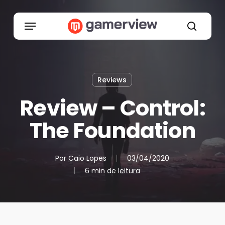
Skip
to
Menu
main
search
content
Reviews
Review – Control:
The Foundation
Por
Caio Lopes
03/04/2020
6 min de leitura