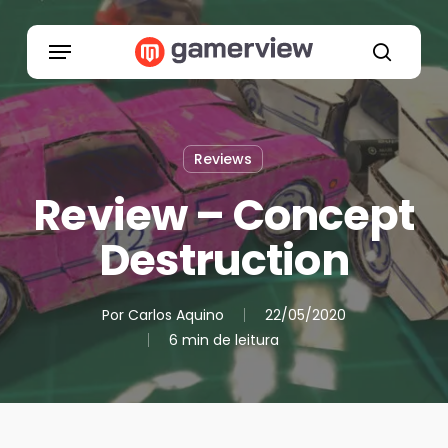
Skip
to
Menu
main
search
content
Reviews
Review – Concept
Destruction
Por
Carlos Aquino
22/05/2020
6 min de leitura