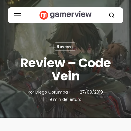
Skip
to
Menu
main
search
content
Reviews
Review – Code
Vein
Por
Diego Corumba
27/09/2019
9 min de leitura