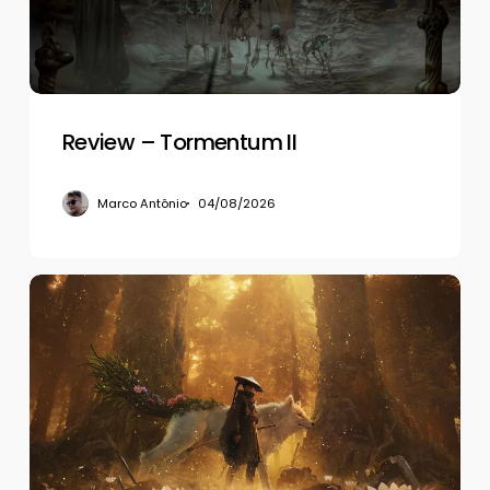
Review – Tormentum II
Marco Antônio
04/08/2026
Review
–
Beast
of
Reincarnation