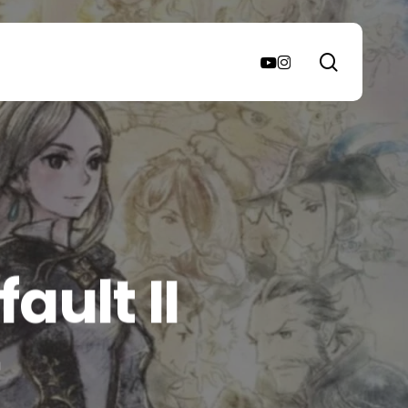
search
youtube
instagram
ault II
a