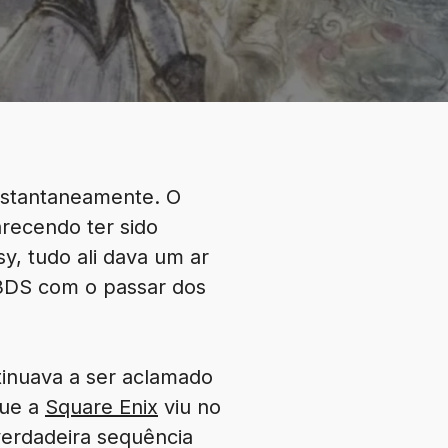
instantaneamente. O
arecendo ter sido
y, tudo ali dava um ar
 3DS com o passar dos
inuava a ser aclamado
que a
Square Enix
viu no
verdadeira sequência