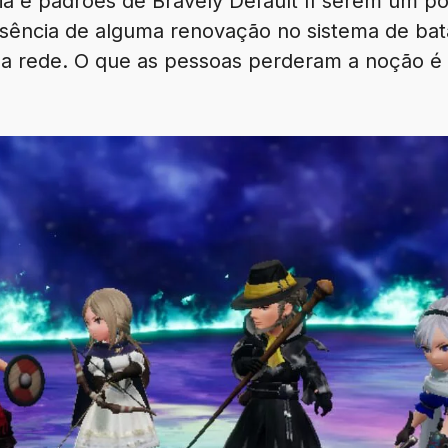
ória e padrões de Bravely Default II serem um po
usência de alguma renovação no sistema de bat
da a rede. O que as pessoas perderam a noção é