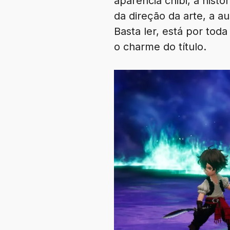
aparência chibi, a hist
da direção da arte, a a
Basta ler, está por to
o charme do título.