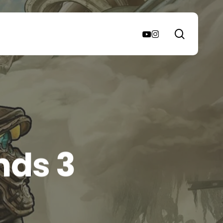
search
youtube
instagram
nds 3