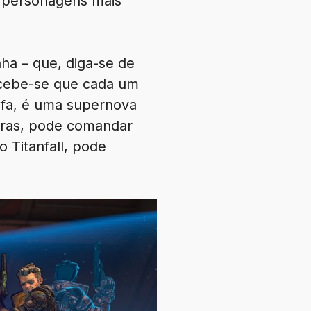
s personagens mais
a – que, diga-se de
rcebe-se que cada um
nfa, é uma supernova
Feras, pode comandar
o Titanfall, pode