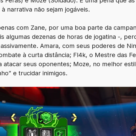
das Feras) e Moze (Soldado). É uma pena que a
 à narrativa não sejam jogáveis.
penas com Zane, por uma boa parte da campanh
s algumas dezenas de horas de jogatina -, pe
o massivamente. Amara, com seus poderes de Ni
 combate à curta distância; Fl4k, o Mestre das 
ra atacar seus oponentes; Moze, no melhor estil
ho” e trucidar inimigos.