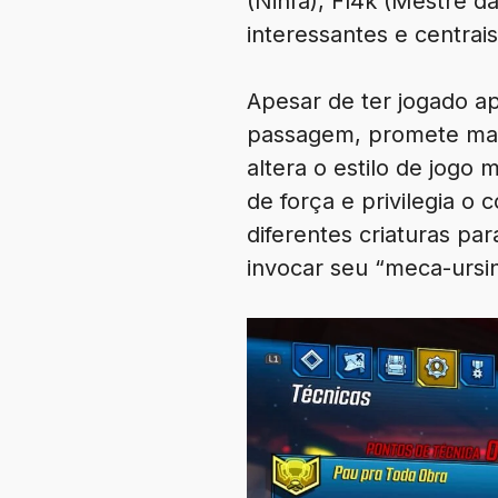
(Ninfa), Fl4k (Mestre 
interessantes e centrais
Apesar de ter jogado a
passagem, promete mai
altera o estilo de jog
de força e privilegia o
diferentes criaturas pa
invocar seu “meca-ursin