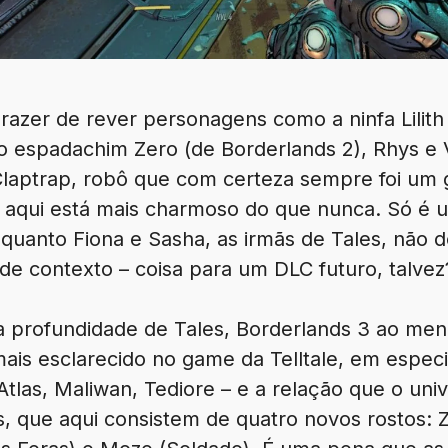
razer de rever personagens como a ninfa Lilith
, o espadachim Zero (de Borderlands 2), Rhys e 
aptrap, robô que com certeza sempre foi um 
 aqui está mais charmoso do que nunca. Só é 
quanto Fiona e Sasha, as irmãs de Tales, não d
de contexto – coisa para um DLC futuro, talvez
profundidade de Tales, Borderlands 3 ao meno
is esclarecido no game da Telltale, em especia
Atlas, Maliwan, Tediore – e a relação que o un
, que aqui consistem de quatro novos rostos: 