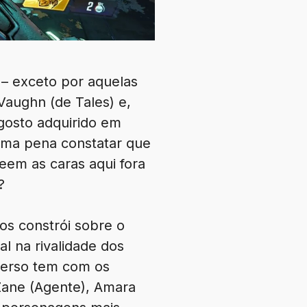
 – exceto por aquelas
Vaughn (de Tales) e,
gosto adquirido em
uma pena constatar que
eem as caras aqui fora
?
s constrói sobre o
l na rivalidade dos
iverso tem com os
Zane (Agente), Amara