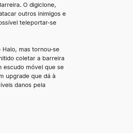
rreira. O digiclone,
acar outros inimigos e
sível teleportar-se
lo Halo, mas tornou-se
tido coletar a barreira
um escudo móvel que se
um upgrade que dá à
íveis danos pela