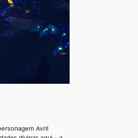
personagem Avril
dades divinas aqui – a