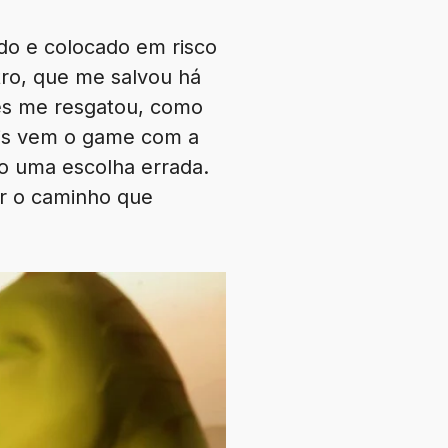
do e colocado em risco
ro, que me salvou há
es me resgatou, como
pois vem o game com a
to uma escolha errada.
r o caminho que