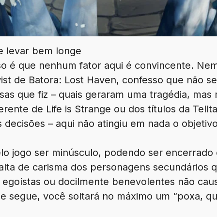
e levar bem longe
so é que nenhum fator aqui é convincente. N
ist de Batora: Lost Haven, confesso que não s
sas que fiz – quais geraram uma tragédia, mas
erente de Life is Strange ou dos títulos da Tellta
s decisões – aqui não atingiu em nada o objetivo
lo jogo ser minúsculo, podendo ser encerrado
falta de carisma dos personagens secundários 
 egoístas ou docilmente benevolentes não ca
ue segue, você soltará no máximo um “poxa, qu