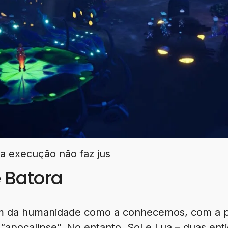
ua execução não faz jus
e Batora
fim da humanidade como a conhecemos, com a 
“apocalipse”. No entanto, Sol e Lua – duas enti