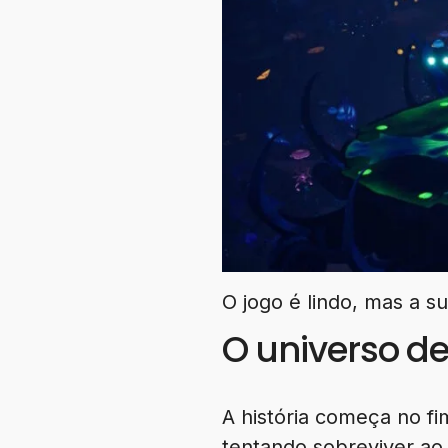
O jogo é lindo, mas a s
O universo d
A história começa no 
tentando sobreviver ao 