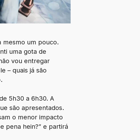
em mesmo um pouco.
enti uma gota de
 não vou entregar
le – quais já são
.
 de 5h30 a 6h30. A
que são apresentados.
usam o menor impacto
e pena hein?” e partirá