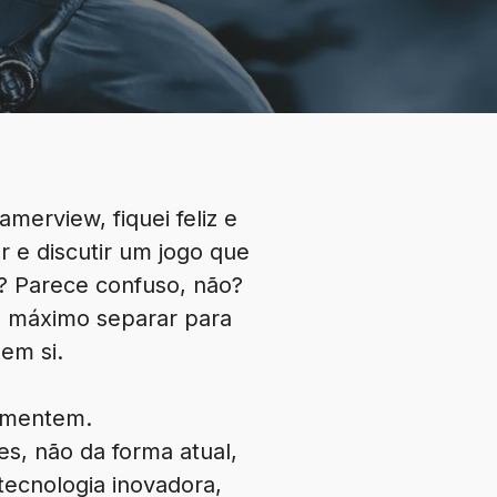
merview, fiquei feliz e
e discutir um jogo que
a? Parece confuso, não?
ao máximo separar para
em si.
rimentem.
s, não da forma atual,
tecnologia inovadora,