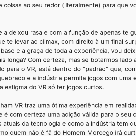
 coisas ao seu redor (literalmente) para que v
ue a deixou rasa e com a função de apenas te g
e te levar ao climax, com direito à um final s
base e a graça de toda a experiência, vou deix
mais longa? Com certeza, mas se botarmos lado 
 para o VR, está dentro do “padrão” que, co
 quebrado e a indústria permita jogos com uma
a estigma do VR só ter jogos curtos.
kham VR traz uma ótima experiência em realidad
 e é com certeza uma adição válida para o seu 
es atuais da tecnologia e como a indústria tem 
esmo quem não é fã do Homem Morcego irá curti