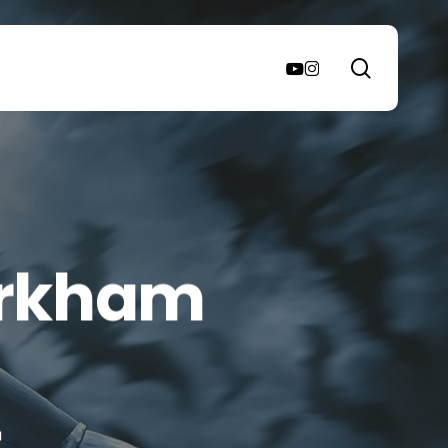
search
youtube
instagram
Arkham
a