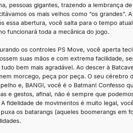
ima, pessoas gigantes, trazendo a lembrança 
 citávamos os mais velhos como “os grandes”. A
ós essa abertura, você salta para o tempo atua
 funcionará toda a mecânica do jogo.
urando os controles PS Move, você aperta tecl
fossem suas mãos e com extrema facilidade, s
o tudo bem mais agradável. Ao descer à Batcav
omem morcego, peça por peça. O seu cérebro 
pelho e, BANG!, você é o Batman! Confesso q
as e gestos, afinal, não é sempre que podemo
. A fidelidade de movimentos é muito legal, você
e puxa os batarangs (aqueles boomerangs em f
lidades.