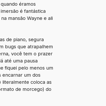
de quando éramos
 imersão é fantástica
l na mansão Wayne e ali
as de piano, segura
em bugs que atrapalhem
erna, você tem o prazer
dá até uma pausa
ue fiquei pelo menos um
s encarnar um dos
 literalmente coloca as
ormato de morcego) do