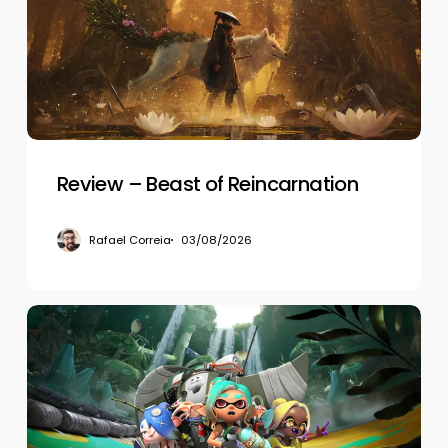
of
Reincarnation
Review – Beast of Reincarnation
Rafael Correia
03/08/2026
Review
–
Splatoon
Raiders