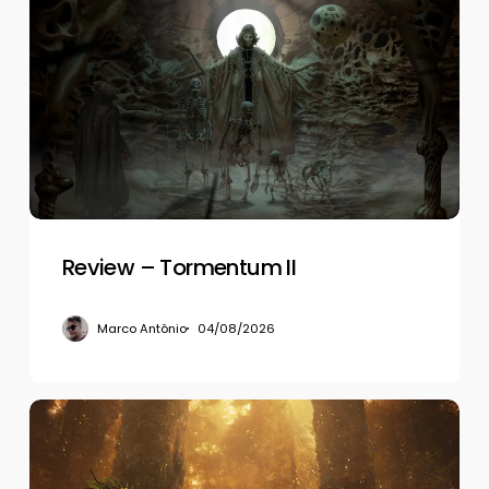
–
Tormentum
II
Review – Tormentum II
Marco Antônio
04/08/2026
Review
–
Beast