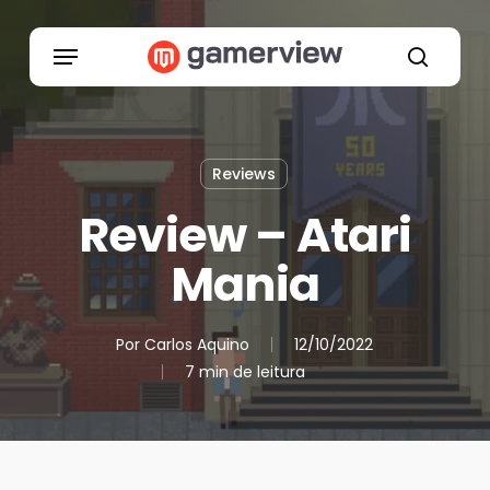
Skip
to
Menu
main
search
content
Reviews
Review – Atari
Mania
Por
Carlos Aquino
12/10/2022
7 min de leitura