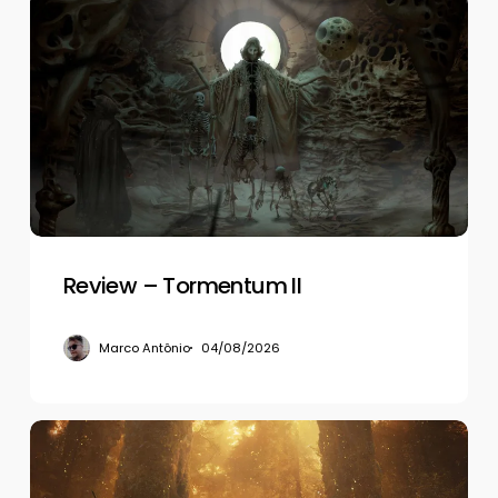
Review
–
Tormentum
II
Review – Tormentum II
Marco Antônio
04/08/2026
Review
–
Beast