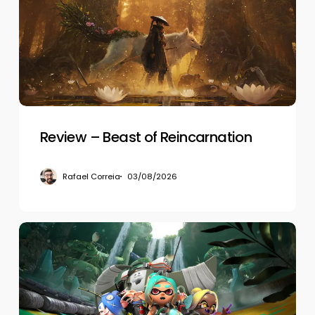
of
Reincarnation
Review – Beast of Reincarnation
Rafael Correia
03/08/2026
Review
–
Splatoon
Raiders