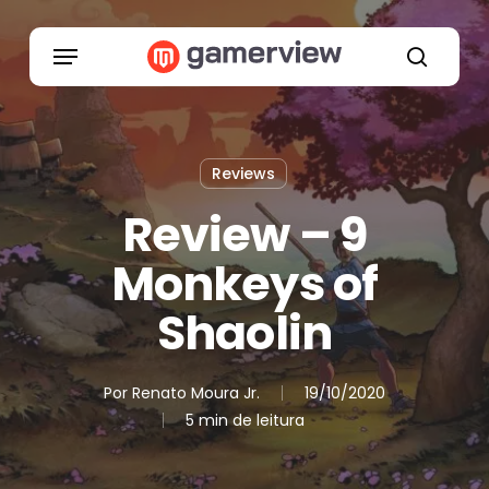
Skip
to
Menu
main
search
content
Reviews
Review – 9
Monkeys of
Shaolin
Por
Renato Moura Jr.
19/10/2020
5 min de leitura