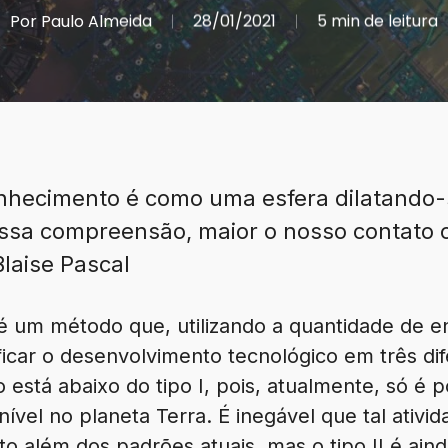
Por
Paulo Almeida
28/01/2021
5 min de leitura
nhecimento é como uma esfera dilatando-
ssa compreensão, maior o nosso contato 
laise Pascal
é um método que, utilizando a quantidade de e
sificar o desenvolvimento tecnológico em três d
o está abaixo do tipo I, pois, atualmente, só é 
nível no planeta Terra. É inegável que tal ativ
o além dos padrões atuais, mas o tipo II é ain