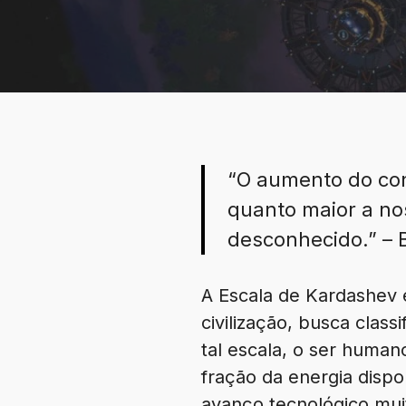
“O aumento do co
quanto maior a no
desconhecido.” – B
A Escala de Kardashev 
civilização, busca clas
tal escala, o ser human
fração da energia dispo
avanço tecnológico muit