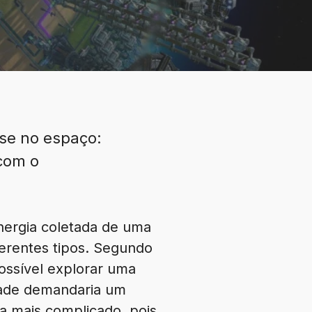
se no espaço:
com o
nergia coletada de uma
iferentes tipos. Segundo
possível explorar uma
idade demandaria um
da mais complicado, pois