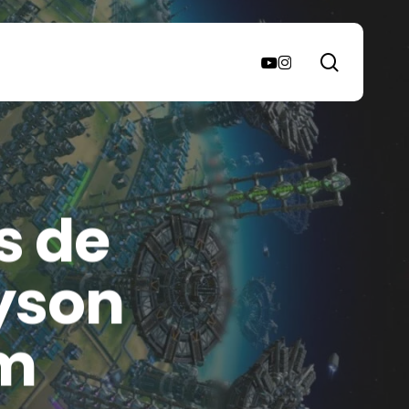
search
youtube
instagram
s de
yson
am