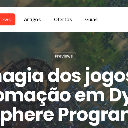
views
Artigos
Ofertas
Guias
Previews
agia dos jogo
omação em D
phere Progr