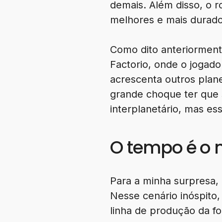
demais. Além disso, o r
melhores e mais duradou
Como dito anteriormente
Factorio, onde o jogad
acrescenta outros plan
grande choque ter que s
interplanetário, mas e
O tempo é o 
Para a minha surpresa,
Nesse cenário inóspito,
linha de produção da fo