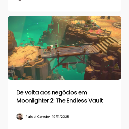
De
volta
aos
negócios
em
Moonlighter
2:
The
Endless
Vault
De volta aos negócios em
Moonlighter 2: The Endless Vault
Rafael Correia
19/11/2025