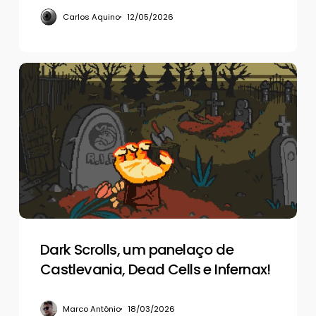
Carlos Aquino
12/05/2026
Dark
Scrolls,
um
panelaço
de
Castlevania,
Dead
Cells
e
Infernax!
Dark Scrolls, um panelaço de
Castlevania, Dead Cells e Infernax!
Marco Antônio
18/03/2026