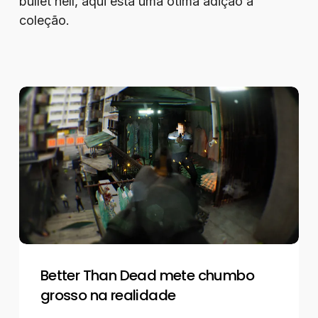
bullet hell, aqui está uma ótima adição à
coleção.
Better
Than
Dead
mete
chumbo
grosso
na
realidade
Better Than Dead mete chumbo
grosso na realidade