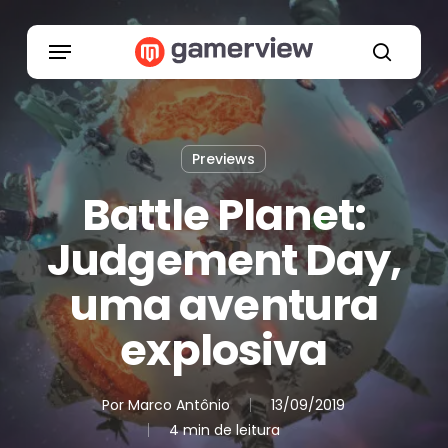
Skip
to
Menu
main
search
content
Previews
Battle Planet:
Judgement Day,
uma aventura
explosiva
Por
Marco Antônio
13/09/2019
4 min de leitura