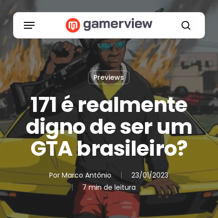
Skip
to
Menu
main
search
content
Previews
171 é realmente
digno de ser um
GTA brasileiro?
Por
Marco Antônio
23/01/2023
7 min de leitura