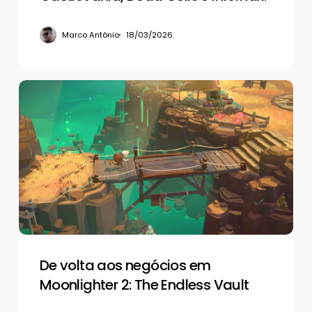
Marco Antônio
18/03/2026
De
volta
aos
negócios
em
Moonlighter
2:
The
Endless
Vault
De volta aos negócios em
Moonlighter 2: The Endless Vault