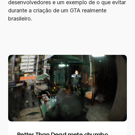
desenvolvedores e um exemplo de o que evitar
durante a criação de um GTA realmente
brasileiro.
Better
Than
Dead
mete
chumbo
grosso
na
realidade
Better Than Dead mete chumbo