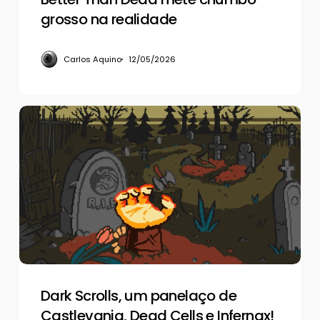
grosso na realidade
Carlos Aquino
12/05/2026
Dark
Scrolls,
um
panelaço
de
Castlevania,
Dead
Cells
e
Infernax!
Dark Scrolls, um panelaço de
Castlevania, Dead Cells e Infernax!