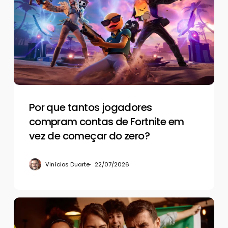
tantos
jogadores
compram
contas
de
Fortnite
em
vez
de
Por que tantos jogadores
começar
compram contas de Fortnite em
do
vez de começar do zero?
zero?
Vinícios Duarte
22/07/2026
A
psicologia