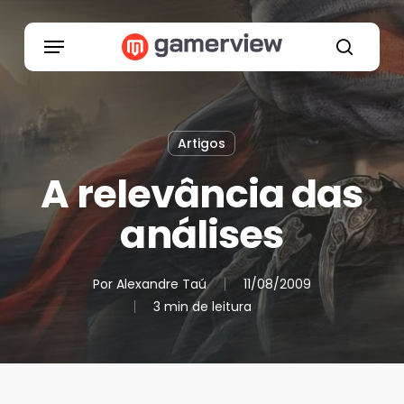
Skip
to
Menu
main
search
content
Artigos
A relevância das
análises
Por
Alexandre Taú
11/08/2009
3 min de leitura