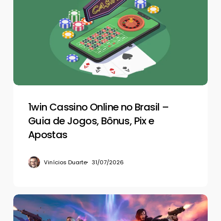
Online
no
Brasil
–
Guia
de
Jogos,
Bônus,
Pix
1win Cassino Online no Brasil –
e
Guia de Jogos, Bônus, Pix e
Apostas
Apostas
Vinícios Duarte
31/07/2026
Por
que