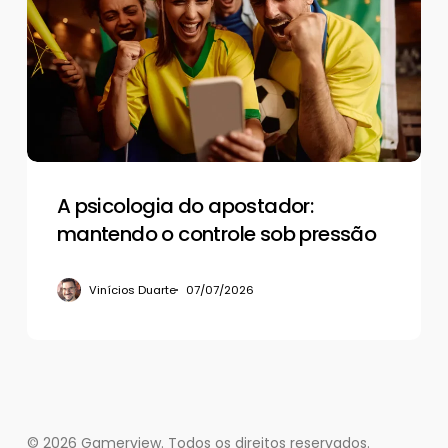
do
apostador:
mantendo
o
controle
sob
pressão
A psicologia do apostador:
mantendo o controle sob pressão
Vinícios Duarte
07/07/2026
© 2026 Gamerview. Todos os direitos reservados.