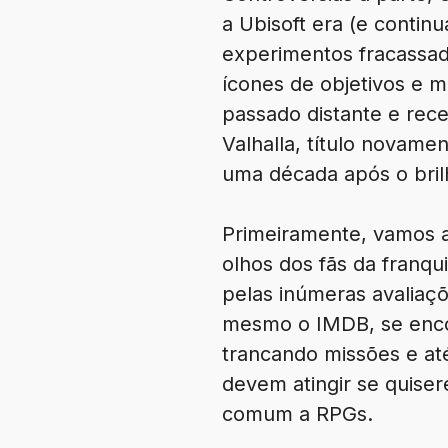
a Ubisoft era (e conti
experimentos fracassad
ícones de objetivos e m
passado distante e rec
Valhalla, título novamen
uma década após o bril
Primeiramente, vamos ab
olhos dos fãs da franqu
pelas inúmeras avaliaçõ
mesmo o IMDB, se encon
trancando missões e at
devem atingir se quiser
comum a RPGs.