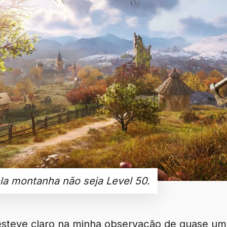
la montanha não seja Level 50.
 esteve claro na minha observação de quase um