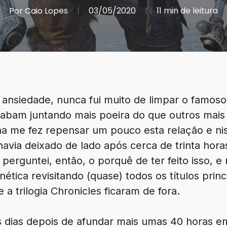
Por
Caio Lopes
03/05/2020
11 min de leitura
ansiedade, nunca fui muito de limpar o famoso 
abam juntando mais poeira do que outros mais 
a me fez repensar um pouco esta relação e niss
avia deixado de lado após cerca de trinta hora
erguntei, então, o porquê de ter feito isso, e
ética revisitando (quase) todos os títulos princ
e a trilogia Chronicles ficaram de fora.
ns dias depois de afundar mais umas 40 horas 