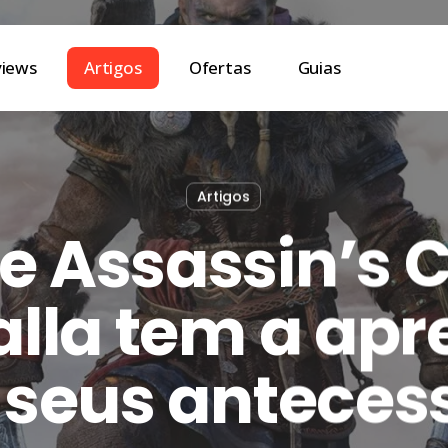
views
Artigos
Ofertas
Guias
Artigos
e Assassin’s 
alla tem a apr
seus anteces