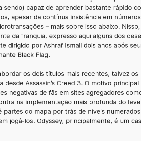
nua sendo) capaz de aprender bastante rápido c
os, apesar da contínua insistência em números
icrotransações – mais sobre isso abaixo. Nisso,
ente da franquia, expresso aqui alguns dos des
te dirigido por Ashraf Ismail dois anos após se
hante Black Flag.
ordar os dois títulos mais recentes, talvez os
ia desde Assassin’s Creed 3. O motivo principa
es negativas de fãs em sites agregadores como
tra na implementação mais profunda do level 
é partes do mapa por trás de níveis numerados
em jogá-los. Odyssey, principalmente, é um cas