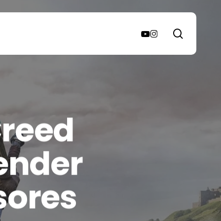
search
youtube
instagram
Creed
ender
sores