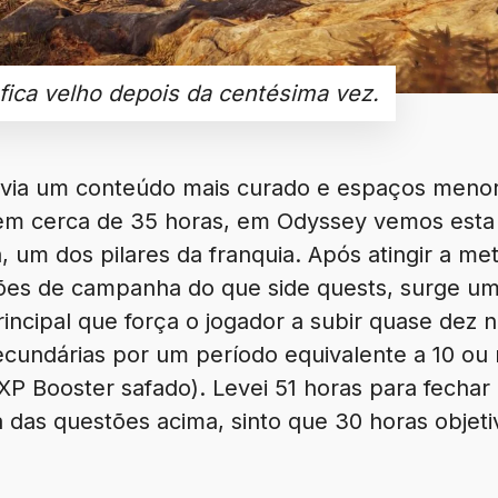
 fica velho depois da centésima vez.
avia um conteúdo mais curado e espaços menor
í em cerca de 35 horas, em Odyssey vemos est
, um dos pilares da franquia. Após atingir a m
ões de campanha do que side quests, surge uma
incipal que força o jogador a subir quase dez n
ecundárias por um período equivalente a 10 ou 
XP Booster safado).
Levei 51 horas para fecha
 das questões acima, sinto que 30 horas objeti