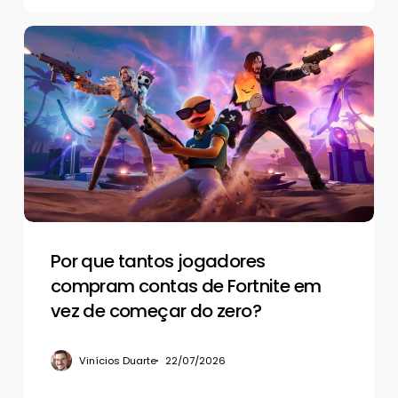
Por
que
tantos
jogadores
compram
contas
de
Fortnite
em
vez
de
Por que tantos jogadores
começar
compram contas de Fortnite em
do
vez de começar do zero?
zero?
Vinícios Duarte
22/07/2026