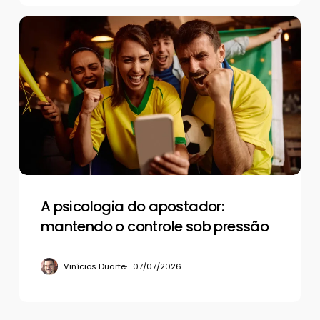
A
psicologia
do
apostador:
mantendo
o
controle
sob
pressão
A psicologia do apostador:
mantendo o controle sob pressão
Vinícios Duarte
07/07/2026