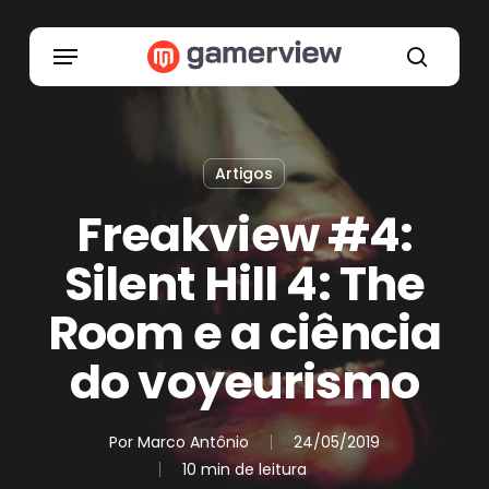
Skip
to
Menu
main
search
content
Artigos
Freakview #4:
Silent Hill 4: The
Room e a ciência
do voyeurismo
Por
Marco Antônio
24/05/2019
10 min de leitura