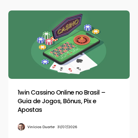
1win
Cassino
Online
no
Brasil
–
Guia
de
Jogos,
Bônus,
Pix
1win Cassino Online no Brasil –
e
Guia de Jogos, Bônus, Pix e
Apostas
Apostas
Vinícios Duarte
31/07/2026