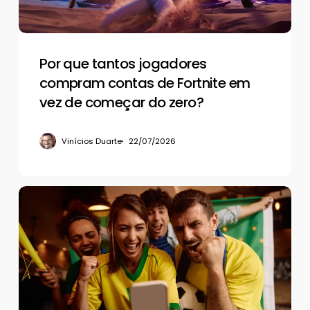
Fortnite
em
vez
de
Por que tantos jogadores
começar
compram contas de Fortnite em
do
vez de começar do zero?
zero?
Vinícios Duarte
22/07/2026
A
psicologia
do
apostador:
mantendo
o
controle