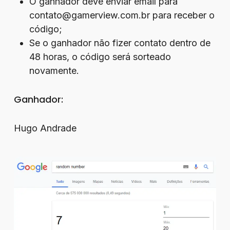
O ganhador deve enviar email para
contato@gamerview.com.br para receber o
código;
Se o ganhador não fizer contato dentro de
48 horas, o código será sorteado
novamente.
Ganhador:
Hugo Andrade