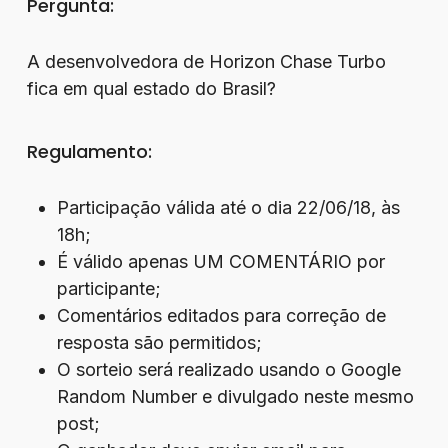
Pergunta:
A desenvolvedora de Horizon Chase Turbo
fica em qual estado do Brasil?
Regulamento:
Participação válida até o dia 22/06/18, às
18h;
É válido apenas UM COMENTÁRIO por
participante;
Comentários editados para correção de
resposta são permitidos;
O sorteio será realizado usando o Google
Random Number e divulgado neste mesmo
post;