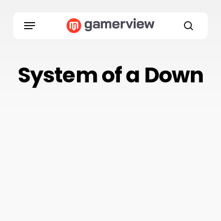
Skip
to
Menu
main
search
content
System of a Down