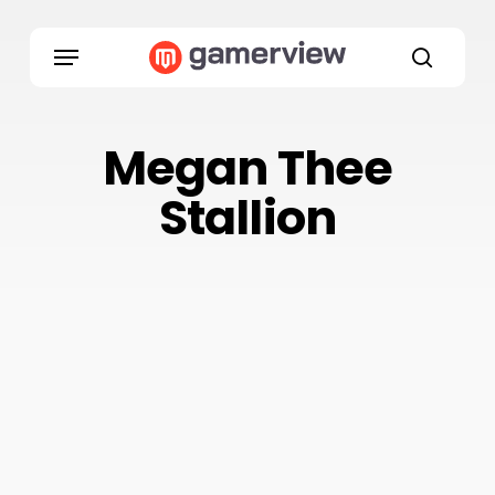
Skip
to
Menu
main
search
content
Megan Thee
Stallion