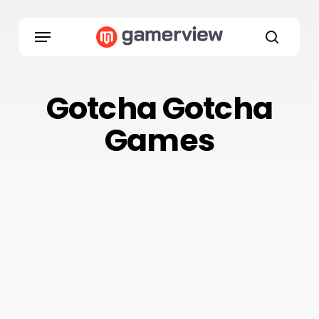
Skip
to
Menu
main
search
content
Gotcha Gotcha
Games