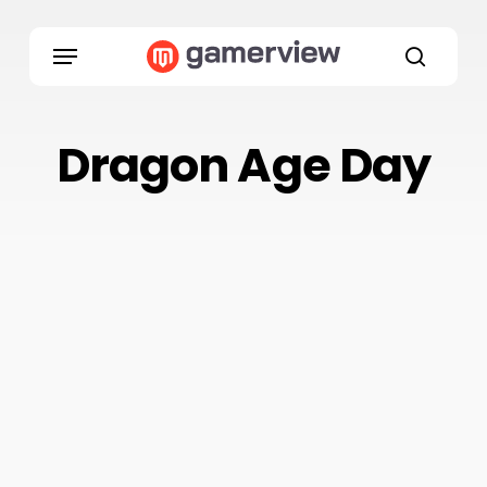
Skip
to
Menu
main
search
content
Dragon Age Day