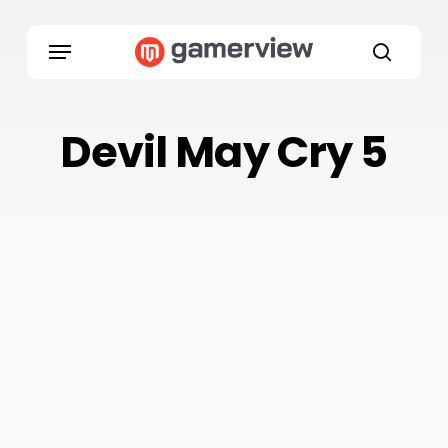
Skip
to
Menu
main
search
content
Devil May Cry 5